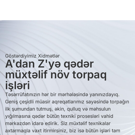
Göstərdiyimiz Xidmətlər
A'dan Z'yə qədər
müxtəlif növ torpaq
işləri
Təsərrüfatınızın hər bir mərhələsində yanınızdayıq.
Geniş çeşidli müasir aqreqatlarımız sayəsində torpağın
ilk şumundan tutmuş, əkin, qulluq və məhsulun
yığılmasına qədər bütün texniki prosesləri vahid
mərkəzdən idarə edirik. Siz müxtəlif texnikalar
axtarmaqla vaxt itirmirsiniz, biz isə bütün işləri tam