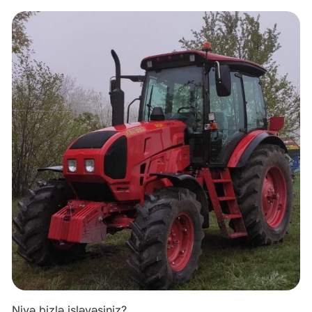
Niyə bizlə işləyəsiniz?