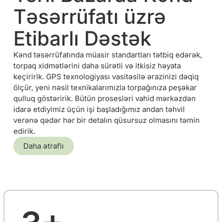
Təsərrüfatı üzrə
Etibarlı Dəstək
Kənd təsərrüfatında müasir standartları tətbiq edərək,
torpaq xidmətlərini daha sürətli və itkisiz həyata
keçiririk. GPS texnologiyası vasitəsilə ərazinizi dəqiq
ölçür, yeni nəsil texnikalarımızla torpağınıza peşəkar
qulluq göstəririk. Bütün prosesləri vahid mərkəzdən
idarə etdiyimiz üçün işi başladığımız andan təhvil
verənə qədər hər bir detalın qüsursuz olmasını təmin
edirik.
Daha ətraflı