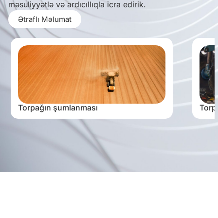
məsuliyyətlə və ardıcıllıqla icra edirik.
Ətraflı Məlumat
Torpağın şumlanması
Torp