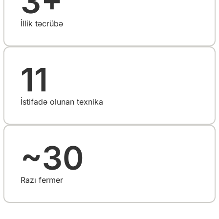
3+
İllik təcrübə
11
İstifadə olunan texnika
~30
Razı fermer