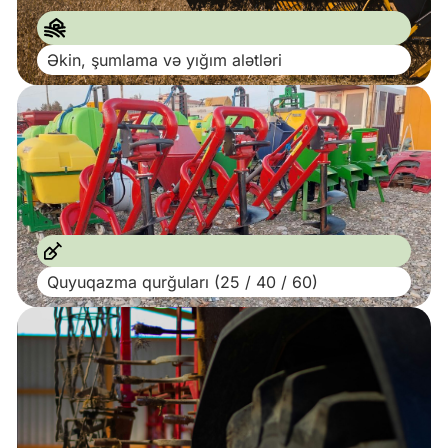
Əkin, şumlama və yığım alətləri
Quyuqazma qurğuları (25 / 40 / 60)