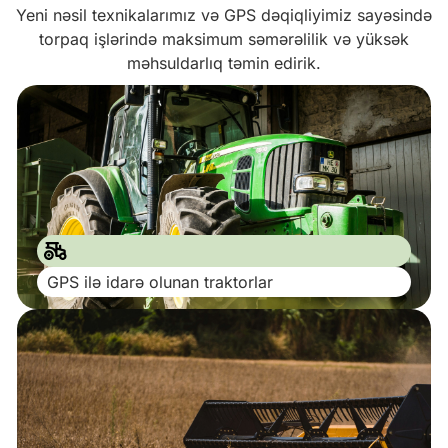
Yeni nəsil texnikalarımız və GPS dəqiqliyimiz sayəsində
torpaq işlərində maksimum səmərəlilik və yüksək
məhsuldarlıq təmin edirik.
GPS ilə idarə olunan traktorlar