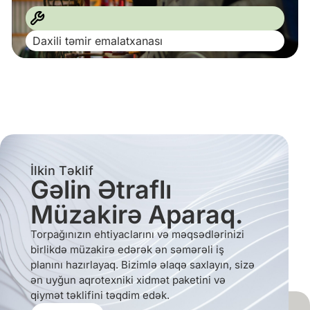
Daxili təmir emalatxanası
İlkin Təklif
Gəlin Ətraflı
Müzakirə Aparaq.
Torpağınızın ehtiyaclarını və məqsədlərinizi
birlikdə müzakirə edərək ən səmərəli iş
planını hazırlayaq. Bizimlə əlaqə saxlayın, sizə
ən uyğun aqrotexniki xidmət paketini və
qiymət təklifini təqdim edək.