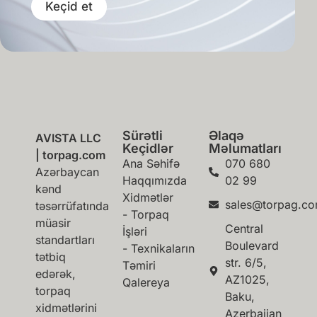
Keçid et
Sürətli
Əlaqə
AVISTA LLC
Keçidlər
Məlumatları
| torpag.com
Ana Səhifə
070 680
Azərbaycan
Haqqımızda
02 99
kənd
Xidmətlər
sales@torpag.c
təsərrüfatında
- Torpaq
müasir
Central
İşləri
standartları
Boulevard
- Texnikaların
tətbiq
str. 6/5,
Təmiri
edərək,
AZ1025,
Qalereya
torpaq
Baku,
xidmətlərini
Azerbaijan