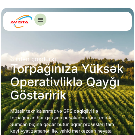
3 ildən çoxdurki
Torpağınıza Yüksək
Operativliklə Qayğı
Göstəririk
Müasir texnikalarımız və GPS dəqiqliyi ilə
torpağınızın hər qarışına peşəkar nəzarət edirik.
Şumdan biçinə qədər bütün aqrar prosesləri tam
keyfiyyət zəmanəti ilə, vahid mərkəzdən həyata