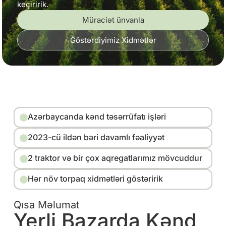
keçiririk.
Müraciət ünvanla
Göstərdiyimiz Xidmətlər
Azərbaycanda kənd təsərrüfatı işləri
2023-cü ildən bəri davamlı fəaliyyət
2 traktor və bir çox aqregatlarımız mövcuddur
Hər növ torpaq xidmətləri göstəririk
Qısa Məlumat
Yerli Bazarda Kənd