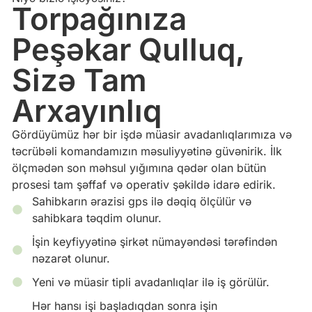
Torpağınıza
Peşəkar Qulluq,
Sizə Tam
Arxayınlıq
Gördüyümüz hər bir işdə müasir avadanlıqlarımıza və
təcrübəli komandamızın məsuliyyətinə güvənirik. İlk
ölçmədən son məhsul yığımına qədər olan bütün
prosesi tam şəffaf və operativ şəkildə idarə edirik.
Sahibkarın ərazisi gps ilə dəqiq ölçülür və
sahibkara təqdim olunur.
İşin keyfiyyətinə şirkət nümayəndəsi tərəfindən
nəzarət olunur.
Yeni və müasir tipli avadanlıqlar ilə iş görülür.
Hər hansı işi başladıqdan sonra işin